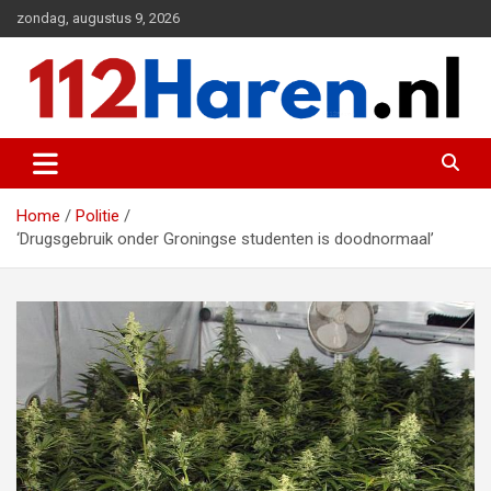
Ga
zondag, augustus 9, 2026
naar
de
inhoud
Actueel 112 nieuws uit Haren en omgeving
112 Haren.nl
Home
Politie
‘Drugsgebruik onder Groningse studenten is doodnormaal’