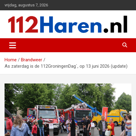
Ga
vrijdag, augustus 7, 2026
naar
de
inhoud
Actueel 112 nieuws uit Haren en omgeving
112 Haren.nl
Home
Brandweer
As zaterdag is de 112GroningenDag`, op 13 juni 2026 (update)