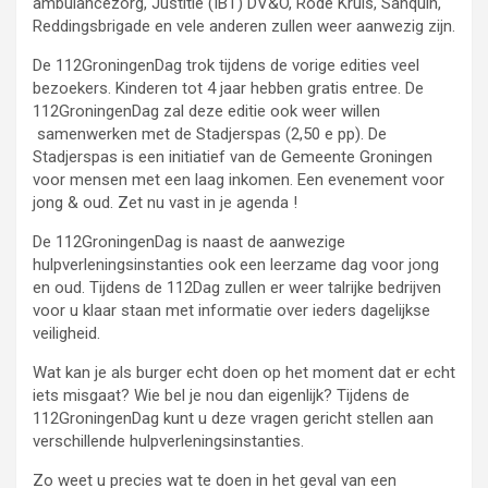
ambulancezorg, Justitie (IBT) DV&O, Rode Kruis, Sanquin,
Reddingsbrigade en vele anderen zullen weer aanwezig zijn.
De 112GroningenDag trok tijdens de vorige edities veel
bezoekers. Kinderen tot 4 jaar hebben gratis entree. De
112GroningenDag zal deze editie ook weer willen
samenwerken met de Stadjerspas (2,50 e pp). De
Stadjerspas is een initiatief van de Gemeente Groningen
voor mensen met een laag inkomen. Een evenement voor
jong & oud. Zet nu vast in je agenda !
De 112GroningenDag is naast de aanwezige
hulpverleningsinstanties ook een leerzame dag voor jong
en oud. Tijdens de 112Dag zullen er weer talrijke bedrijven
voor u klaar staan met informatie over ieders dagelijkse
veiligheid.
Wat kan je als burger echt doen op het moment dat er echt
iets misgaat? Wie bel je nou dan eigenlijk? Tijdens de
112GroningenDag kunt u deze vragen gericht stellen aan
verschillende hulpverleningsinstanties.
Zo weet u precies wat te doen in het geval van een