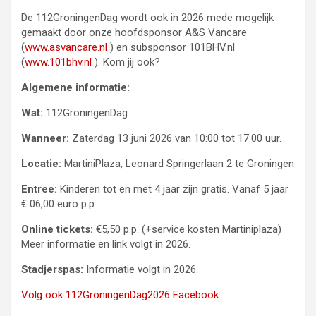
De 112GroningenDag wordt ook in 2026 mede mogelijk
gemaakt door onze hoofdsponsor A&S Vancare
(
www.asvancare.nl
) en subsponsor 101BHV.nl
(
www.101bhv.nl
). Kom jij ook?
Algemene informatie:
Wat:
112GroningenDag
Wanneer:
Zaterdag 13 juni 2026 van 10:00 tot 17:00 uur.
Locatie:
MartiniPlaza, Leonard Springerlaan 2 te Groningen
Entree:
Kinderen tot en met 4 jaar zijn gratis. Vanaf 5 jaar
€ 06,00 euro p.p.
Online tickets:
€5,50 p.p. (+service kosten Martiniplaza)
Meer informatie en link volgt in 2026.
Stadjerspas:
Informatie volgt in 2026.
Volg ook 112GroningenDag2026 Facebook