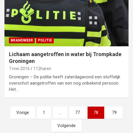
BRANDWEER
POLITIE
Lichaam aangetroffen in water bij Trompkade
Groningen
7 mei 2016
112haren
Groningen – De politie heeft zaterdagavond een stoffelijk
overschot aangetroffen van een nog onbekend persoon.
Het…
Berichten
Vorige
1
…
77
78
79
paginering
Volgende