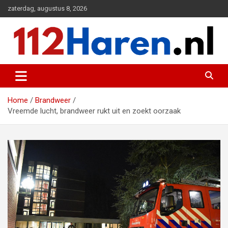
Ga
zaterdag, augustus 8, 2026
naar
de
inhoud
Actueel 112 nieuws uit Haren en omgeving
112 Haren.nl
Home
Brandweer
Vreemde lucht, brandweer rukt uit en zoekt oorzaak