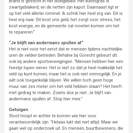
brand is gesticht in het doelgebied. Het kunstgras is
zwartgeblakerd, en de netten zijn kapot. Daarnaast ligt er
op het veld allerlei rommel. Ik schrik hier heel erg van. Dit is
heel erg naar. Dit kost ons geld, het zorgt voor stress, het
kost energie, en de gemeente zal moeten komen om het
te repareren.”
“Je blijft van andermans spullen af”
Het is niet voor het eerst dat er mensen tijdens nachtelijke
uren de velden betreden. Behalve bij Gorecht gebeurt dit
ook bij andere sportverenigingen. “Mensen hebben hier een
feestje lopen vieren. Het is niet zo dat je heel makkelijk het
veld op kunt komen, maar het is ook niet onmogelijk. En je
wilt ook toegankelijk blijven. We willen toch geen hoge
muur van zes meter om het veld hebben staan? Het heeft
met gedrag te maken. Zoiets doe je niet. Je blijft van
andermans spullen af. Stop hier mee.”
Getuigen
Sloot hoopt er achter te komen wie hier voor
verantwoordelijk zijn: “Helaas lukt dat niet altijd. Maar we
gaan wel op onderzoek uit. En mensen, buurtbewoners, die