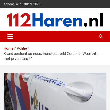
Ga
zondag, augustus 9, 2026
naar
de
inhoud
Actueel 112 nieuws uit Haren en omgeving
112 Haren.nl
Home
Politie
Brand gesticht op nieuw kunstgrasveld Gorecht: “Waar zit je
met je verstand?”