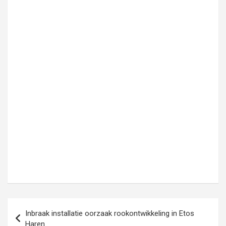
Bericht
Inbraak installatie oorzaak rookontwikkeling in Etos
navigatie
Haren