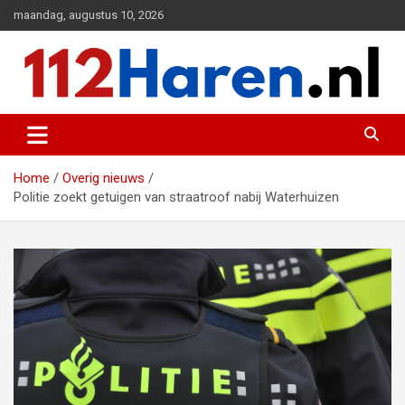
Ga
maandag, augustus 10, 2026
naar
de
inhoud
Actueel 112 nieuws uit Haren en omgeving
112 Haren.nl
Home
Overig nieuws
Politie zoekt getuigen van straatroof nabij Waterhuizen