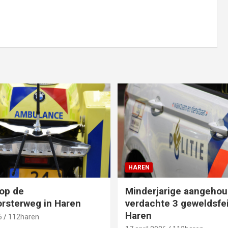
HAREN
op de
Minderjarige aangehou
rsterweg in Haren
verdachte 3 geweldsfei
Haren
6
112haren