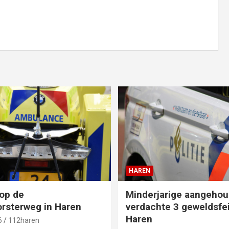
HAREN
op de
Minderjarige aangehou
rsterweg in Haren
verdachte 3 geweldsfei
Haren
6
112haren