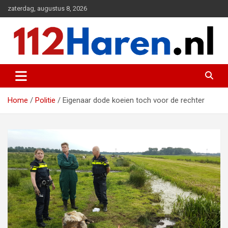
Ga
zaterdag, augustus 8, 2026
naar
de
inhoud
Actueel 112 nieuws uit Haren en omgeving
112 Haren.nl
Home
Politie
Eigenaar dode koeien toch voor de rechter