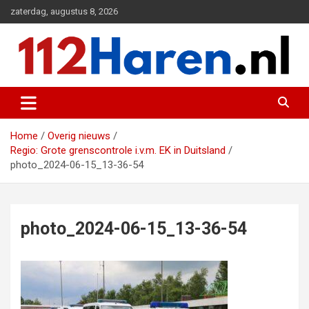
Ga
zaterdag, augustus 8, 2026
naar
de
inhoud
Actueel 112 nieuws uit Haren en omgeving
112 Haren.nl
Home
Overig nieuws
Regio: Grote grenscontrole i.v.m. EK in Duitsland
photo_2024-06-15_13-36-54
photo_2024-06-15_13-36-54