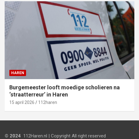
HAREN
Burgemeester looft moedige scholieren na
‘straatterreur’ in Haren
15 april 2026
112haren
© 2024
112Haren.nl | Copyright All right reserved