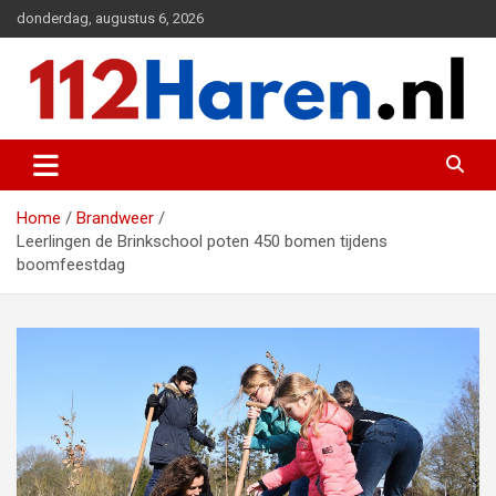
Ga
donderdag, augustus 6, 2026
naar
de
inhoud
Actueel 112 nieuws uit Haren en omgeving
112 Haren.nl
Home
Brandweer
Leerlingen de Brinkschool poten 450 bomen tijdens